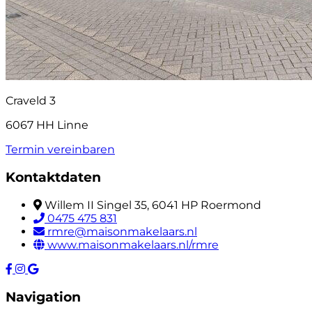
Craveld 3
6067 HH Linne
Termin vereinbaren
Kontaktdaten
Willem II Singel 35, 6041 HP Roermond
0475 475 831
rmre@maisonmakelaars.nl
www.maisonmakelaars.nl/rmre
Navigation