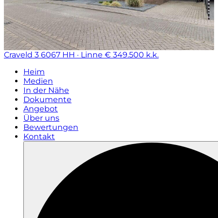
Craveld 3
6067 HH · Linne
€ 349.500 k.k.
Heim
Medien
In der Nähe
Dokumente
Angebot
Über uns
Bewertungen
Kontakt