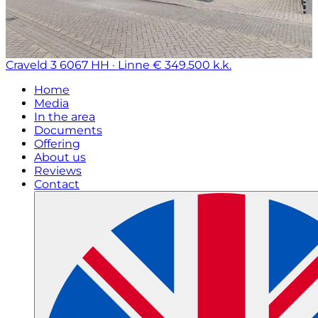
Craveld 3
6067 HH · Linne
€ 349.500 k.k.
Home
Media
In the area
Documents
Offering
About us
Reviews
Contact